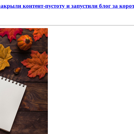
акрыли контент-пустоту и запустили блог за коро