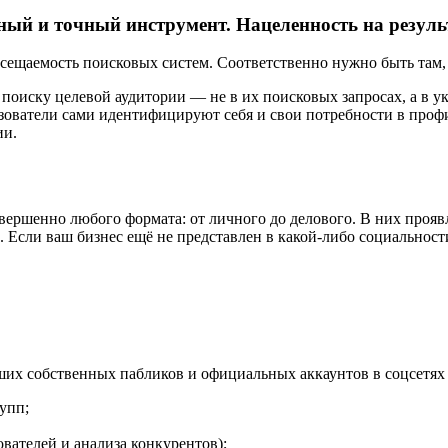
ый и точный инструмент. Нацеленность на результ
ещаемость поисковых систем. Соответственно нужно быть там, 
 поиску целевой аудитории — не в их поисковых запросах, а в 
ользователи сами идентифицируют себя и свои потребности в про
ии.
ершенно любого формата: от личного до делового. В них проявл
 Если ваш бизнес ещё не представлен в какой-либо социальност
ших собственных пабликов и официальных аккаунтов в соцсетях 
упп;
вателей и анализа конкурентов);