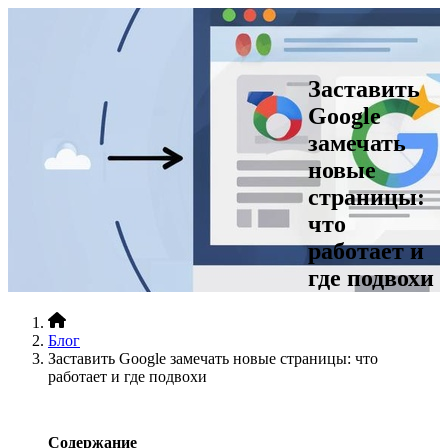
+7 (812)
467•96•99
сделать заказ
Заставить
Google
меню
замечать
О компании
Услуги
новые
Опыт
страницы:
Блог
Контакты
что
Промо-акция!
работает и
Вакансии
где подвохи
Блог
Заставить Google замечать новые страницы: что
работает и где подвохи
Содержание