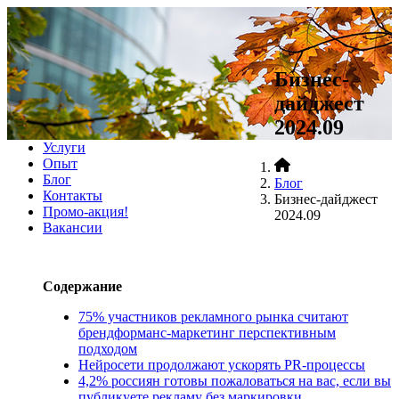
+7 (812)
467•96•99
сделать заказ
Бизнес-
дайджест
меню
2024.09
О компании
Услуги
Опыт
Блог
Блог
Контакты
Бизнес-дайджест
Промо-акция!
2024.09
Вакансии
Содержание
75% участников рекламного рынка считают
брендформанс-маркетинг перспективным
подходом
Нейросети продолжают ускорять PR-процессы
4,2% россиян готовы пожаловаться на вас, если вы
публикуете рекламу без маркировки