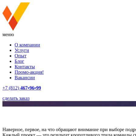
меню
О компании
Услуги
Опыт
Блог
Контакты
Промо-акция!
Вакансии
+7 (812)
467•96•99
сделать заказ
Наверное, первое, на что обращают внимание при выборе подр
Каждый проект — это результат кропотливого труда команды с