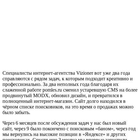
рекламным трафиком из «Яндекс.Директ», на который ранее
мы тратили приличные деньги.
Хочу отметить оперативность сотрудников агентства,
отличный сервис, подробные консультации и наличие живого
диалога. Vizioner выходит за рамки SEO и готов к
качественной проработке всего проекта, быстро реагирует на
возникающие сложности.
Мы продолжаем сотрудничество по нескольким проектам.
Денис Кузнецов, владелец, руководитель
Специалисты интернет-агентства Vizioner вот уже два года
справляются с рядом задач, к которым подходит креативно и
профессионально. За два неполных года благодаря их
слаженной работе pomles.ru сменил устаревшую CMS на более
продвинутый MODX, обновил дизайн, и превратился в
полноценный интернет-магазин. Сайт долго находился в
чёрном списке поисковиков, на это время о продажах можно
было забыть.
Через 6 месяцев после обсуждения задач у нас был новый
сайт, через 9 было покончено с поисковым «баном», через год
мы вернулись на высокие позиции в «Яндексе» и других
поисковиках. Спустя еще 3 месяца мы впервые запустили