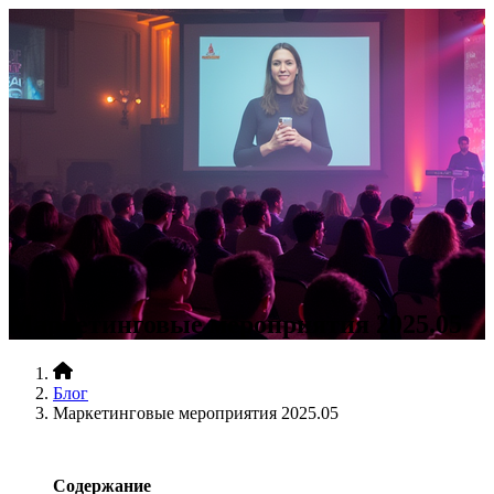
+7 (812)
467•96•99
сделать заказ
меню
О компании
Услуги
Опыт
Блог
Контакты
Промо-акция!
Вакансии
Маркетинговые мероприятия 2025.05
Блог
Маркетинговые мероприятия 2025.05
Содержание