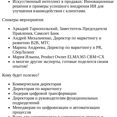
Искусственный интеллект в продажах:
Инновационные
решения и примеры успешного внедрения ИИ для
улучшения взаимодействия с клиентами.
Спикеры мероприятия:
Аркадий Тарнопольский,
Заместитель Председателя
Правления, Самолет Банк
Андрей Михальченко,
Директор по маркетингу и
развитию B2B, МТС
Марина Андреева,
Директор по маркетингу и PR,
СберЛизинг
Мария Ильина,
Product Owner ELMA365 CRM+CX
и
многие другие эксперты
, готовые поделится своим
опытом!
Кому будет полезно?
Коммерческим директорам
Директорам по маркетингу
Лидерам цифровой трансформации
Директорам и руководителям функциональных
подразделений
Менеджерам по цифровизации и автоматизации
процессов
Всем, кто заинтересован в современных трендах и