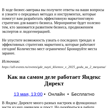
В ходе бизнес-завтрака вы получите ответы на ваши вопросы
и узнаете о передовых методах и инструментах, которые
помогут вам разработать эффективную маркетинговую
стратегию для вашего бизнеса. Мероприятие будет полезно
тем, кто занимается развитием бизнеса, продвижением
экспертов и лидогенерацией.
Не упустите возможность узнать о последних трендах и
эффективных стратегиях маркетинга, которые работают
сегодня! Количество мест ограничено! Бронируйте места
заранее.
Источник:
https://all-events.ru/events/gde_nayti_klientov_v_2025_godu_za_2_mesyatsa/
Как на самом деле работает Яндекс
Директ
13 мая, 13:00
•
Онлайн • Бесплатно
В Яндекс Директе много разных настроек и функционал
части из них очевиден и прост. Но разобраться в работе