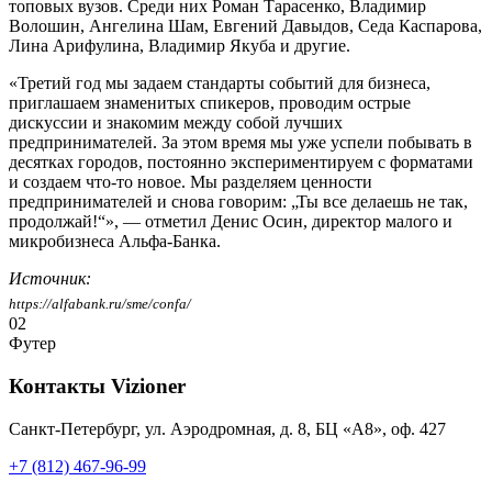
топовых вузов. Среди них Роман Тарасенко, Владимир
Волошин, Ангелина Шам, Евгений Давыдов, Седа Каспарова,
Лина Арифулина, Владимир Якуба и другие.
«Третий год мы задаем стандарты событий для бизнеса,
приглашаем знаменитых спикеров, проводим острые
дискуссии и знакомим между собой лучших
предпринимателей. За этом время мы уже успели побывать в
десятках городов, постоянно экспериментируем с форматами
и создаем что-то новое. Мы разделяем ценности
предпринимателей и снова говорим: „Ты все делаешь не так,
продолжай!“», — отметил Денис Осин, директор малого и
микробизнеса Альфа-Банка.
Источник:
https://alfabank.ru/sme/confa/
02
Футер
Контакты
Vizioner
Санкт-Петербург, ул. Аэродромная, д. 8, БЦ «А8», оф. 427
+7 (812) 467-96-99