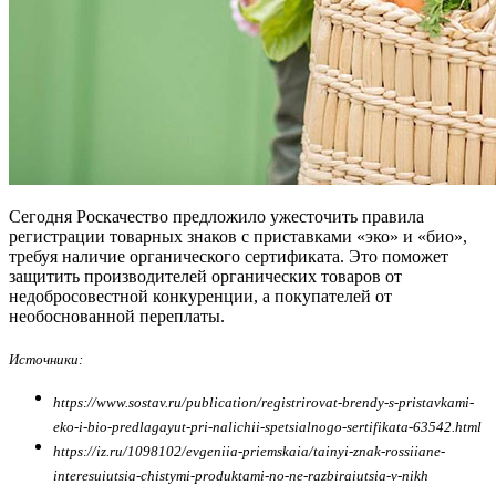
Сегодня Роскачество предложило ужесточить правила
регистрации товарных знаков с приставками «эко» и «био»,
требуя наличие органического сертификата. Это поможет
защитить производителей органических товаров от
недобросовестной конкуренции, а покупателей от
необоснованной переплаты.
Источники:
https://www.sostav.ru/publication/registrirovat-brendy-s-pristavkami-
eko-i-bio-predlagayut-pri-nalichii-spetsialnogo-sertifikata-63542.html
https://iz.ru/1098102/evgeniia-priemskaia/tainyi-znak-rossiiane-
interesuiutsia-chistymi-produktami-no-ne-razbiraiutsia-v-nikh