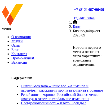
+7 (812)
467•96•99
сделать заказ
Блог
меню
Бизнес-дайджест
2023.09
О компании
Услуги
Опыт
Новости первого
Блог
месяца осени из
Контакты
мира маркетинга:
Промо-акция!
возможные
Вакансии
ограничения,
Содержание
Онлайн-реклама – наше всё. «Ашманов и
партнёры» рассказали про путь клиента в рознице
Ренейминг – хорошо. Российский бизнес меняет
«маску» в ответ на глобальные изменения
Псевдоэкологичность – плохо. Бренды с