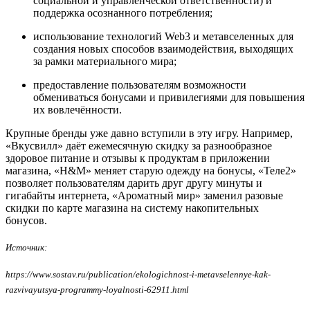
социальной и управленческой ответственности) и
поддержка осознанного потребления;
использование технологий Web3 и метавселенных для
создания новых способов взаимодействия, выходящих
за рамки материального мира;
предоставление пользователям возможности
обмениваться бонусами и привилегиями для повышения
их вовлечённости.
Крупные бренды уже давно вступили в эту игру. Например,
«Вкусвилл» даёт ежемесячную скидку за разнообразное
здоровое питание и отзывы к продуктам в приложении
магазина, «H&M» меняет старую одежду на бонусы, «Теле2»
позволяет пользователям дарить друг другу минуты и
гигабайты интернета, «Ароматный мир» заменил разовые
скидки по карте магазина на систему накопительных
бонусов.
Источник:
https://www.sostav.ru/publication/ekologichnost-i-metavselennye-kak-
razvivayutsya-programmy-loyalnosti-62911.html