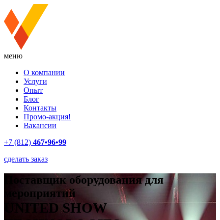
меню
О компании
Услуги
Опыт
Блог
Контакты
Промо-акция!
Вакансии
+7 (812)
467•96•99
сделать заказ
Поставщик оборудования для
мероприятий
UNITED SHOW