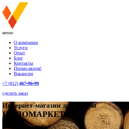
меню
О компании
Услуги
Опыт
Блог
Контакты
Промо-акция!
Вакансии
+7 (812)
467•96•99
сделать заказ
Интернет-магазин древесины
ПИЛОМАРКЕТ
Разработка сайта, SEO.