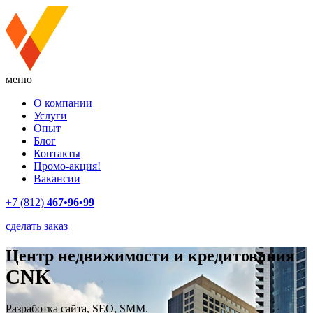
меню
О компании
Услуги
Опыт
Блог
Контакты
Промо-акция!
Вакансии
+7 (812)
467•96•99
сделать заказ
Центр недвижимости и кредитования
CNK
Разработка сайта, SEO, SMM.