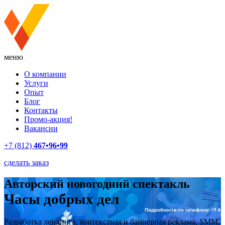
меню
О компании
Услуги
Опыт
Блог
Контакты
Промо-акция!
Вакансии
+7 (812)
467•96•99
сделать заказ
Авторский новогодний спектакль
Часы добрых дел
Разработка лендинга, контекстная и баннерная реклама, SMM,