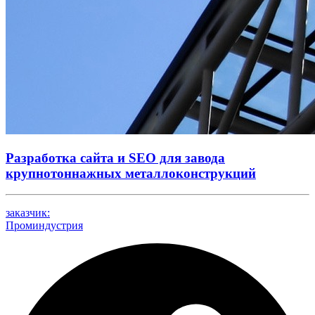
Разработка сайта и SEO для завода
крупнотоннажных металлоконструкций
заказчик:
Проминдустрия