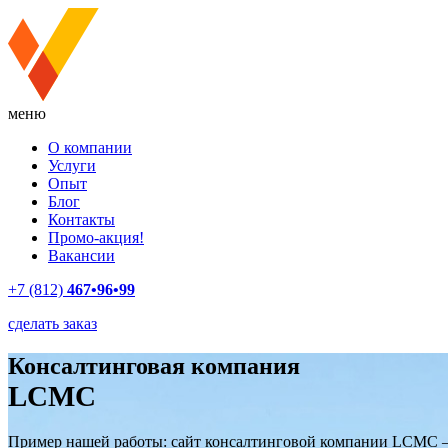
меню
О компании
Услуги
Опыт
Блог
Контакты
Промо-акция!
Вакансии
+7 (812)
467•96•99
сделать заказ
Консалтинговая компания
LCMC
Пример нашей работы: сайт консалтинговой компании LCMC — 