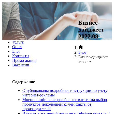
+7 (812)
467•96•99
сделать заказ
Бизнес-
дайджест
меню
2022.08
О компании
Услуги
Опыт
Блог
Блог
Контакты
Бизнес-дайджест
Промо-акция!
2022.08
Вакансии
Содержание
Опубликованы подробные инструкции по учету
интернет-рекламы
Мнение инфлюенсеров больше влияет на выбор
продуктов поколением Z, чем факты от
производителей
Интерес к нативной рекламе в Telegram вырос в 2