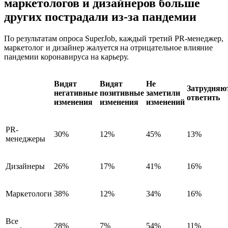
маркетологов и дизайнеров больше
других пострадали из-за пандемии
По результатам опроса SuperJob, каждый третий PR-менеджер,
маркетолог и дизайнер жалуется на отрицательное влияние
пандемии коронавируса на карьеру.
Видят
Видят
Не
Затрудняю
негативные
позитивные
заметили
ответить
изменения
изменения
изменений
PR-
30%
12%
45%
13%
менеджеры
Дизайнеры
26%
17%
41%
16%
Маркетологи
38%
12%
34%
16%
Все
28%
7%
54%
11%